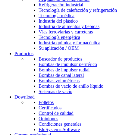
Refrigeración industrial
Tecnología de calefacción y refrigeración
Tecnología médica
Industria del plástico
Industria de alimentos y bebidas
Vías ferroviarias y carreteras
Tecnología energética
Industria química y farmacéutica
Su aplicación / OEM
Productos
Buscador de productos
Bombas de impulsor periférico
Bombas de impulsor radial
Bombas de canal lateral
Bombas volumétricas
Bombas de vacío de anillo líquido
Sistemas de vacío
Download
Folletos
Certificados
Control de calidad
Opiniones
Condiciones generales
BluSystems-Software
Carrera profesional