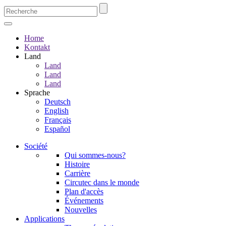
Home
Kontakt
Land
Land
Land
Land
Sprache
Deutsch
English
Français
Español
Société
Qui sommes-nous?
Histoire
Carrière
Circutec dans le monde
Plan d'accès
Événements
Nouvelles
Applications