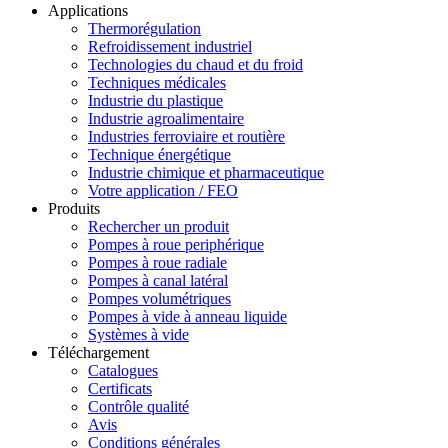
Applications
Thermorégulation
Refroidissement industriel
Technologies du chaud et du froid
Techniques médicales
Industrie du plastique
Industrie agroalimentaire
Industries ferroviaire et routière
Technique énergétique
Industrie chimique et pharmaceutique
Votre application / FEO
Produits
Rechercher un produit
Pompes à roue periphérique
Pompes à roue radiale
Pompes à canal latéral
Pompes volumétriques
Pompes à vide à anneau liquide
Systèmes à vide
Téléchargement
Catalogues
Certificats
Contrôle qualité
Avis
Conditions générales