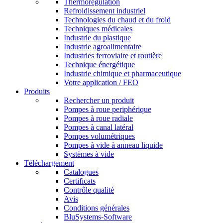
Thermorégulation
Refroidissement industriel
Technologies du chaud et du froid
Techniques médicales
Industrie du plastique
Industrie agroalimentaire
Industries ferroviaire et routière
Technique énergétique
Industrie chimique et pharmaceutique
Votre application / FEO
Produits
Rechercher un produit
Pompes à roue periphérique
Pompes à roue radiale
Pompes à canal latéral
Pompes volumétriques
Pompes à vide à anneau liquide
Systèmes à vide
Téléchargement
Catalogues
Certificats
Contrôle qualité
Avis
Conditions générales
BluSystems-Software