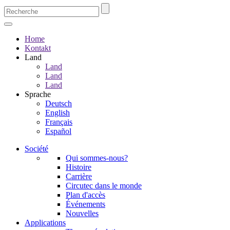
Home
Kontakt
Land
Land
Land
Land
Sprache
Deutsch
English
Français
Español
Société
Qui sommes-nous?
Histoire
Carrière
Circutec dans le monde
Plan d'accès
Événements
Nouvelles
Applications