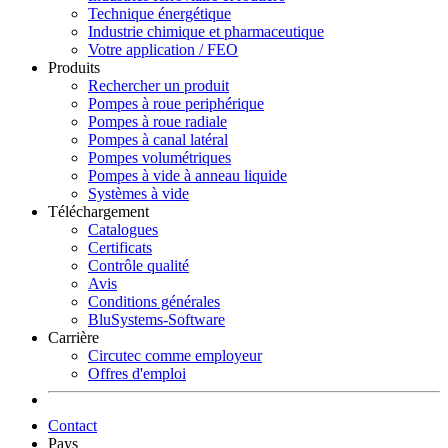
Technique énergétique
Industrie chimique et pharmaceutique
Votre application / FEO
Produits
Rechercher un produit
Pompes à roue periphérique
Pompes à roue radiale
Pompes à canal latéral
Pompes volumétriques
Pompes à vide à anneau liquide
Systèmes à vide
Téléchargement
Catalogues
Certificats
Contrôle qualité
Avis
Conditions générales
BluSystems-Software
Carrière
Circutec comme employeur
Offres d'emploi
Contact
Pays