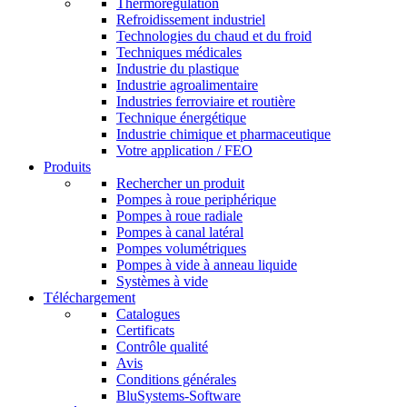
Thermorégulation
Refroidissement industriel
Technologies du chaud et du froid
Techniques médicales
Industrie du plastique
Industrie agroalimentaire
Industries ferroviaire et routière
Technique énergétique
Industrie chimique et pharmaceutique
Votre application / FEO
Produits
Rechercher un produit
Pompes à roue periphérique
Pompes à roue radiale
Pompes à canal latéral
Pompes volumétriques
Pompes à vide à anneau liquide
Systèmes à vide
Téléchargement
Catalogues
Certificats
Contrôle qualité
Avis
Conditions générales
BluSystems-Software