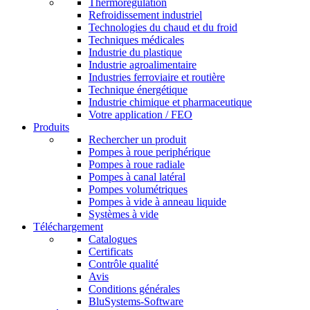
Thermorégulation
Refroidissement industriel
Technologies du chaud et du froid
Techniques médicales
Industrie du plastique
Industrie agroalimentaire
Industries ferroviaire et routière
Technique énergétique
Industrie chimique et pharmaceutique
Votre application / FEO
Produits
Rechercher un produit
Pompes à roue periphérique
Pompes à roue radiale
Pompes à canal latéral
Pompes volumétriques
Pompes à vide à anneau liquide
Systèmes à vide
Téléchargement
Catalogues
Certificats
Contrôle qualité
Avis
Conditions générales
BluSystems-Software