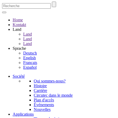
Home
Kontakt
Land
Land
Land
Land
Sprache
Deutsch
English
Français
Español
Société
Qui sommes-nous?
Histoire
Carrière
Circutec dans le monde
Plan d'accès
Événements
Nouvelles
Applications