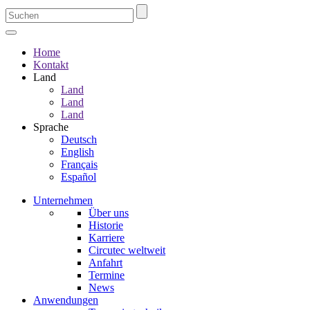
Home
Kontakt
Land
Land
Land
Land
Sprache
Deutsch
English
Français
Español
Unternehmen
Über uns
Historie
Karriere
Circutec weltweit
Anfahrt
Termine
News
Anwendungen