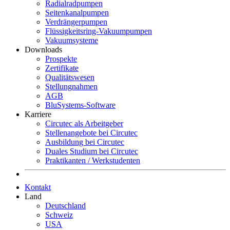
Radialradpumpen
Seitenkanalpumpen
Verdrängerpumpen
Flüssigkeitsring-Vakuumpumpen
Vakuumsysteme
Downloads
Prospekte
Zertifikate
Qualitätswesen
Stellungnahmen
AGB
BluSystems-Software
Karriere
Circutec als Arbeitgeber
Stellenangebote bei Circutec
Ausbildung bei Circutec
Duales Studium bei Circutec
Praktikanten / Werkstudenten
Kontakt
Land
Deutschland
Schweiz
USA