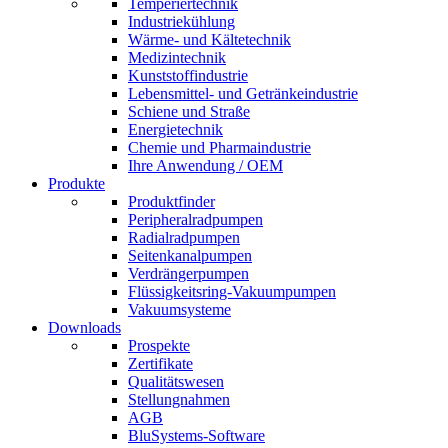
Temperiertechnik
Industriekühlung
Wärme- und Kältetechnik
Medizintechnik
Kunststoffindustrie
Lebensmittel- und Getränkeindustrie
Schiene und Straße
Energietechnik
Chemie und Pharmaindustrie
Ihre Anwendung / OEM
Produkte
Produktfinder
Peripheralradpumpen
Radialradpumpen
Seitenkanalpumpen
Verdrängerpumpen
Flüssigkeitsring-Vakuumpumpen
Vakuumsysteme
Downloads
Prospekte
Zertifikate
Qualitätswesen
Stellungnahmen
AGB
BluSystems-Software