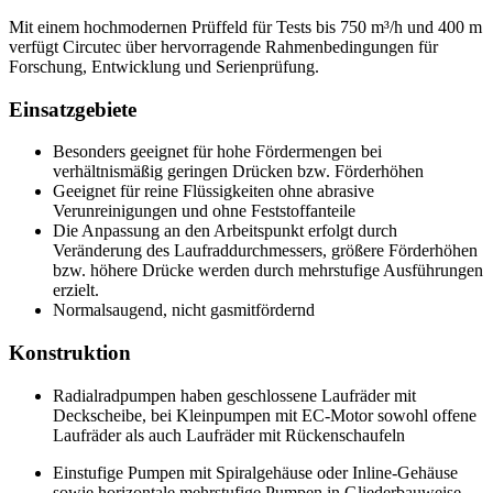
Mit einem hochmodernen Prüffeld für Tests bis 750 m³/h und 400 m
verfügt Circutec über hervorragende Rahmenbedingungen für
Forschung, Entwicklung und Serienprüfung.
Einsatzgebiete
Besonders geeignet für hohe Fördermengen bei
verhältnismäßig geringen Drücken bzw. Förderhöhen
Geeignet für reine Flüssigkeiten ohne abrasive
Verunreinigungen und ohne Feststoffanteile
Die Anpassung an den Arbeitspunkt erfolgt durch
Veränderung des Laufraddurchmessers, größere Förderhöhen
bzw. höhere Drücke werden durch mehrstufige Ausführungen
erzielt.
Normalsaugend, nicht gasmitfördernd
Konstruktion
Radialradpumpen haben geschlossene Laufräder mit
Deckscheibe, bei Kleinpumpen mit EC-Motor sowohl offene
Laufräder als auch Laufräder mit Rückenschaufeln
Einstufige Pumpen mit Spiralgehäuse oder Inline-Gehäuse
sowie horizontale mehrstufige Pumpen in Gliederbauweise