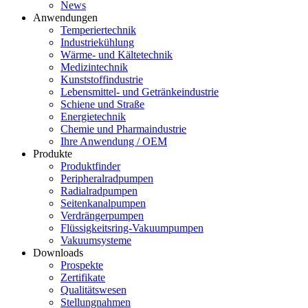
News
Anwendungen
Temperiertechnik
Industriekühlung
Wärme- und Kältetechnik
Medizintechnik
Kunststoffindustrie
Lebensmittel- und Getränkeindustrie
Schiene und Straße
Energietechnik
Chemie und Pharmaindustrie
Ihre Anwendung / OEM
Produkte
Produktfinder
Peripheralradpumpen
Radialradpumpen
Seitenkanalpumpen
Verdrängerpumpen
Flüssigkeitsring-Vakuumpumpen
Vakuumsysteme
Downloads
Prospekte
Zertifikate
Qualitätswesen
Stellungnahmen