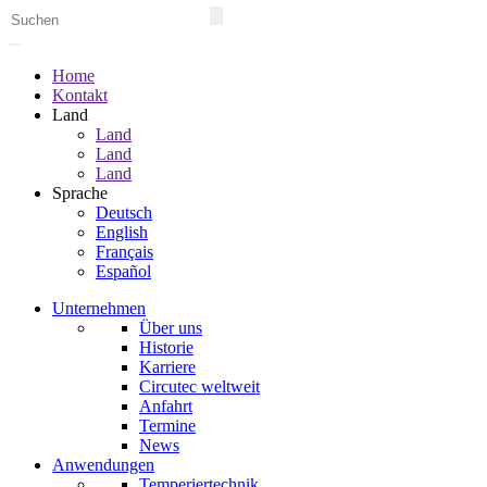
Home
Kontakt
Land
Land
Land
Land
Sprache
Deutsch
English
Français
Español
Unternehmen
Über uns
Historie
Karriere
Circutec weltweit
Anfahrt
Termine
News
Anwendungen
Temperiertechnik