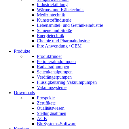
Industriekühlung
Wärme- und Kältetechnik
Medizintechnik
Kunststoffindustrie
Lebensmittel- und Getränkeindustrie
Schiene und Straße
Energietechnik
Chemie und Pharmaindustrie
Ihre Anwendung / OEM
Produkte
Produktfinder
Peripheralradpumpen
Radialradpumpen
Seitenkanalpumpen
Verdrängerpumpen
Flüssigkeitsring-Vakuumpumpen
Vakuumsysteme
Downloads
Prospekte
Zertifikate
Qualitätswesen
Stellungnahmen
AGB
BluSystems-Software
Karriere