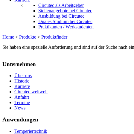
Circutec als Arbeitgeber
Stellenangebote bei Circutec
Ausbildung bei Circutec
Duales Studium bei Circutec
Praktikanten / Werkstudenten
Home
>
Produkte
>
Produktfinder
Sie haben eine spezielle Anforderung und sind auf der Suche nach ei
Unternehmen
Über uns
Historie
Karriere
Circutec weltweit
Anfahrt
Termine
News
Anwendungen
Temperiertechnik