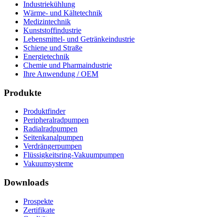
Industriekühlung
Wärme- und Kältetechnik
Medizintechnik
Kunststoffindustrie
Lebensmittel- und Getränkeindustrie
Schiene und Straße
Energietechnik
Chemie und Pharmaindustrie
Ihre Anwendung / OEM
Produkte
Produktfinder
Peripheralradpumpen
Radialradpumpen
Seitenkanalpumpen
Verdrängerpumpen
Flüssigkeitsring-Vakuumpumpen
Vakuumsysteme
Downloads
Prospekte
Zertifikate