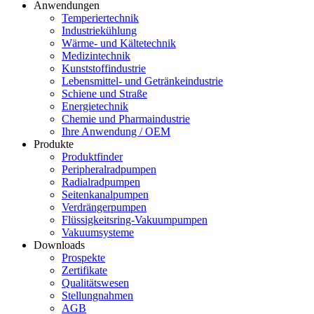
Anwendungen
Temperiertechnik
Industriekühlung
Wärme- und Kältetechnik
Medizintechnik
Kunststoffindustrie
Lebensmittel- und Getränkeindustrie
Schiene und Straße
Energietechnik
Chemie und Pharmaindustrie
Ihre Anwendung / OEM
Produkte
Produktfinder
Peripheralradpumpen
Radialradpumpen
Seitenkanalpumpen
Verdrängerpumpen
Flüssigkeitsring-Vakuumpumpen
Vakuumsysteme
Downloads
Prospekte
Zertifikate
Qualitätswesen
Stellungnahmen
AGB