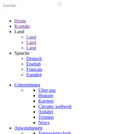
Home
Kontakt
Land
Land
Land
Land
Sprache
Deutsch
English
Français
Español
Unternehmen
Über uns
Historie
Karriere
Circutec weltweit
Anfahrt
Termine
News
Anwendungen
Temperiertechnik