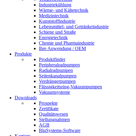
Industriekühlung
Wärme- und Kältetechnik
Medizintechnik
Kunststoffindustrie
Lebensmittel- und Getränkeindustrie
Schiene und Straße
Energietechnik
Chemie und Pharmaindustrie
Ihre Anwendung / OEM
Produkte
Produktfinder
Peripheralradpumpen
Radialradpumpen
Seitenkanalpumpen
Verdrängerpumpen
Flüssigkeitsring-Vakuumpumpen
Vakuumsysteme
Downloads
Prospekte
Zertifikate
Qualitätswesen
Stellungnahmen
AGB
BluSystems-Software
Karriere